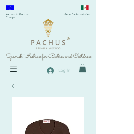
You are in Pachus
Go to Pachus Mexico
Europe
®
Spanish Fashion for Babies and Children
Log In