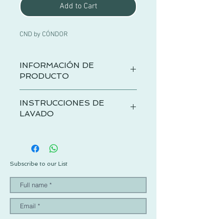
Add to Cart
CND by CÓNDOR
INFORMACIÓN DE
PRODUCTO
Torera de algodón 100% en punto bobo.
INSTRUCCIONES DE
LAVADO
Se recomienda lavar del revés, con agua
fría, jabón neutro y un programa de
lavado y centrifugado suave. Tender en
plano y evitar el uso de secadora.
Subscribe to our List