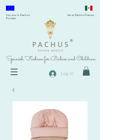
You are in Pachus
Go to Pachus Mexico
Europe
®
Spanish Fashion for Babies and Children
Log In