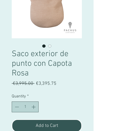
Saco exterior de
punto con Capota
Rosa
Regular
Sale
 €3,995.00 
€3,395.75
Price
Price
Quantity
*
Add to Cart