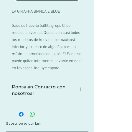
LA GIRAFFA BIANCA E BLUE
Saco de huevito (sillita grupo 0) de
medida universal. Queda con casi todos
los modelos de huevito tipo maxicosi.
Interior y exteriro de algodón, para la
máxima comodidad del bebé. El Saco, se
puede quitar totalmente. Lavable en casa
en lavadora. Incluye capota.
Ponte en Contacto con
nosotros!
Si no encuentras tu talla o tienes alguna
duda, contactacnos por WhatsApp al +52
1 55 3719 1601 o por mail a
info@pachus.com.mx
Subscribe to our List
Gracias por tu confianza!