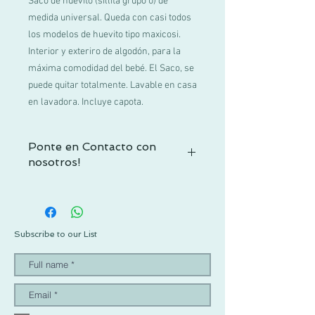
Saco de huevito (sillita grupo 0) de
medida universal. Queda con casi todos
los modelos de huevito tipo maxicosi.
Interior y exteriro de algodón, para la
máxima comodidad del bebé. El Saco, se
puede quitar totalmente. Lavable en casa
en lavadora. Incluye capota.
Ponte en Contacto con
nosotros!
Si no encuentras tu talla o tienes alguna
duda, contactacnos por WhatsApp al +52
1 55 3719 1601 o por mail a
info@pachus.com.mx
Subscribe to our List
Gracias por tu confianza!