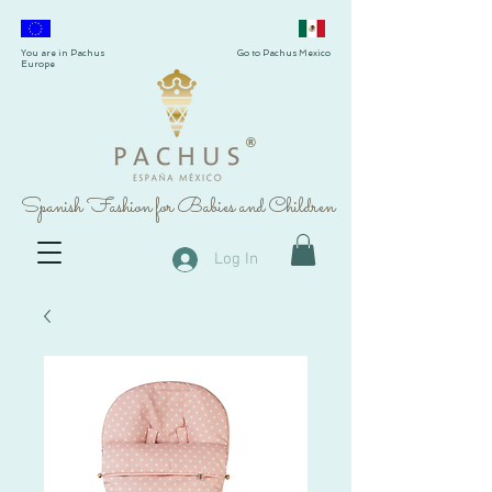
You are in Pachus
Go to Pachus Mexico
Europe
®
Spanish Fashion for Babies and Children
Log In