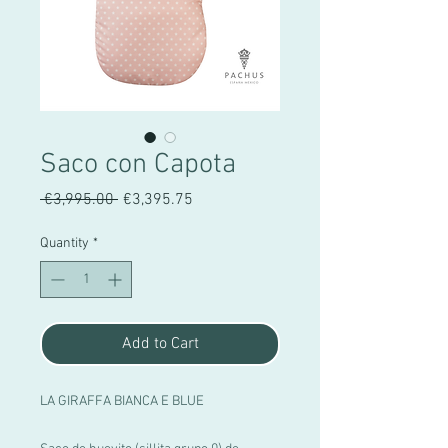
Saco con Capota
Regular
Sale
 €3,995.00 
€3,395.75
Price
Price
Quantity
*
Add to Cart
LA GIRAFFA BIANCA E BLUE