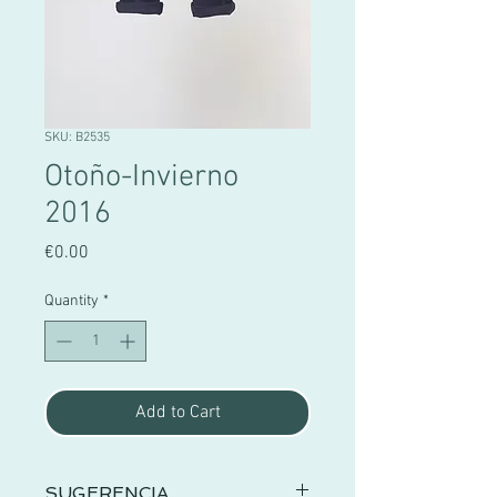
SKU: B2535
Otoño-Invierno
2016
Price
€0.00
Quantity
*
Add to Cart
SUGERENCIA