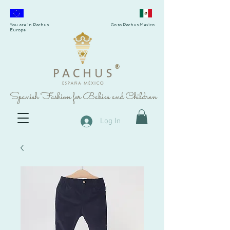
You are in Pachus
Go to Pachus Mexico
Europe
®
Spanish Fashion for Babies and Children
Log In