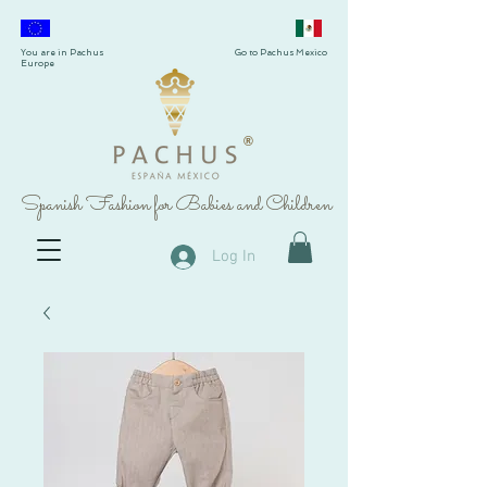
You are in Pachus
Go to Pachus Mexico
Europe
®
Spanish Fashion for Babies and Children
Log In