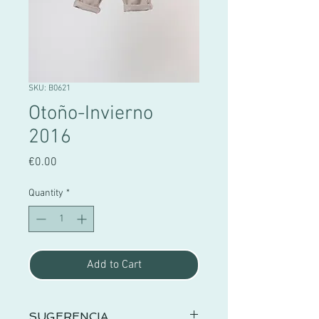
SKU: B0621
Otoño-Invierno
2016
Price
€0.00
Quantity
*
Add to Cart
SUGERENCIA