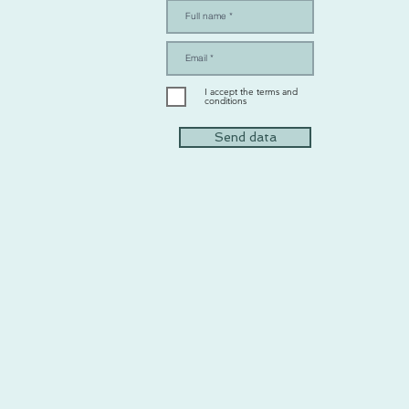
I accept the terms and
conditions
Send data