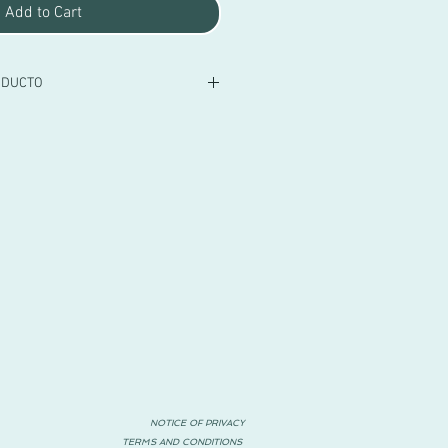
Add to Cart
ODUCTO
qué canutillo color blanco, con
te de puntilla de bolillo color gris
sa largas. Detalle de lazo grande en
arte frontal y dos bolsas. Incluye
NOTICE OF PRIVACY
TERMS AND CONDITIONS