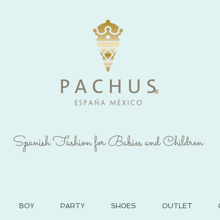
®
Spanish Fashion for Babies and Children
BOY
PARTY
SHOES
OUTLET