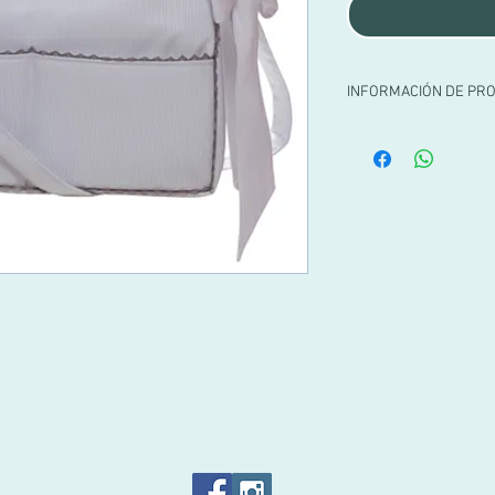
INFORMACIÓN DE PR
Maleta Canastilla de pi
plastificado mate y ribe
perla. Asas cortas y a
piqué canutillo en la p
cambiador.