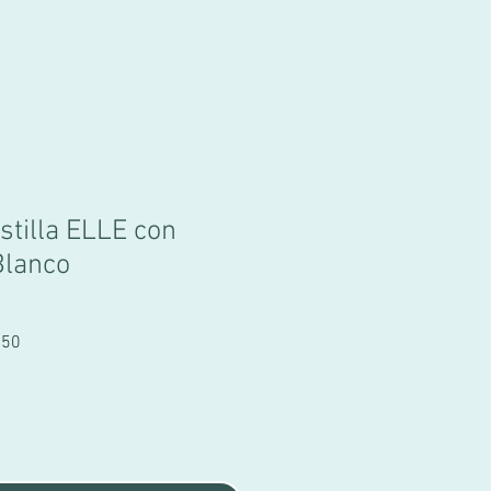
stilla ELLE con
Blanco
Sale
.50
Price