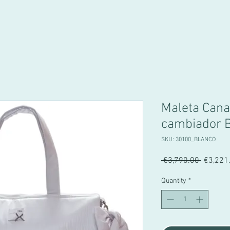
Maleta Cana
cambiador 
SKU: 30100_BLANCO
Regular
 €3,790.00 
€3,221
Price
Quantity
*