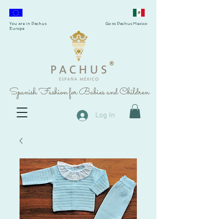
You are in Pachus
Go to Pachus Mexico
Europe
®
Spanish Fashion for Babies and Children
Log In