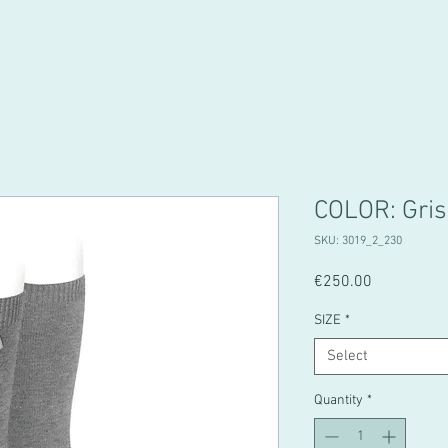
COLOR: Gris
SKU: 3019_2_230
Price
€250.00
SIZE
*
Select
Quantity
*