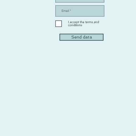
I accept the terms and
conditions
Send data