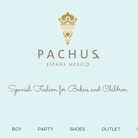
®
Spanish Fashion for Babies and Children
BOY
PARTY
SHOES
OUTLET