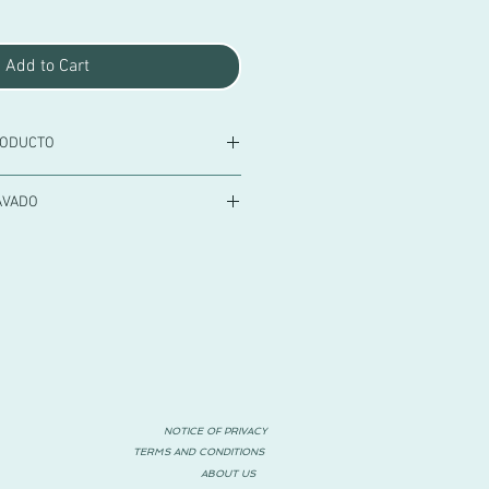
Add to Cart
RODUCTO
jor Calidad de Mallas-Leotardos y
AVADO
.
l revés, dentro de una red, con agua
godón, 22% Poliamida, 3% Elastano.
ntrifugado suave. Evitar el uso de
NOTICE OF PRIVACY
TERMS AND CONDITIONS
ABOUT US