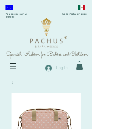
You are in Pachus
Go to Pachus Mexico
Europe
®
Spanish Fashion for Babies and Children
Log In