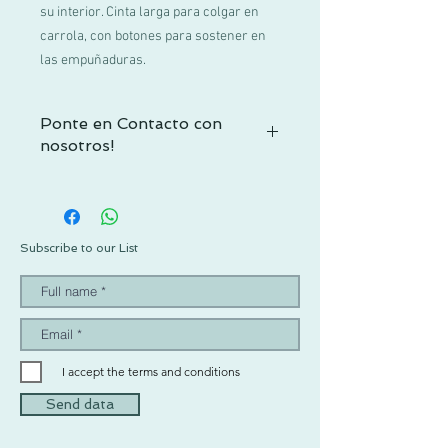
su interior. Cinta larga para colgar en
carrola, con botones para sostener en
las empuñaduras.
Ponte en Contacto con
nosotros!
Si no encuentras tu talla o tienes alguna
duda, contactacnos por WhatsApp al +52
1 55 3719 1601 o por mail a
info@pachus.com.mx
Subscribe to our List
Gracias por tu confianza!
I accept the terms and conditions
Send data