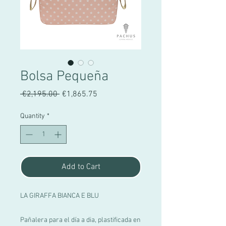
Bolsa Pequeña
Regular
Sale
 €2,195.00 
€1,865.75
Price
Price
Quantity
*
Add to Cart
LA GIRAFFA BIANCA E BLU
Pañalera para el día a dia, plastificada en