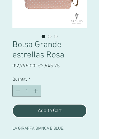
Bolsa Grande
estrellas Rosa
Regular
Sale
 €2,995.00 
€2,545.75
Price
Price
Quantity
*
Add to Cart
LA GIRAFFA BIANCA E BLUE.