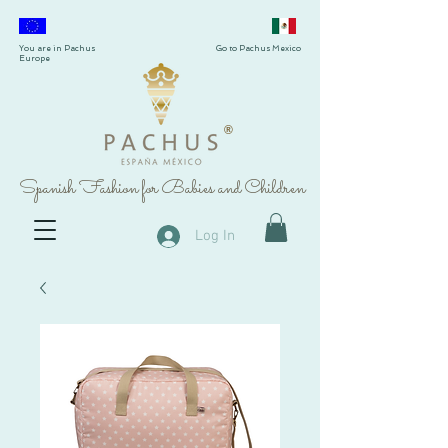
You are in Pachus
Go to Pachus Mexico
Europe
®
Spanish Fashion for Babies and Children
Log In