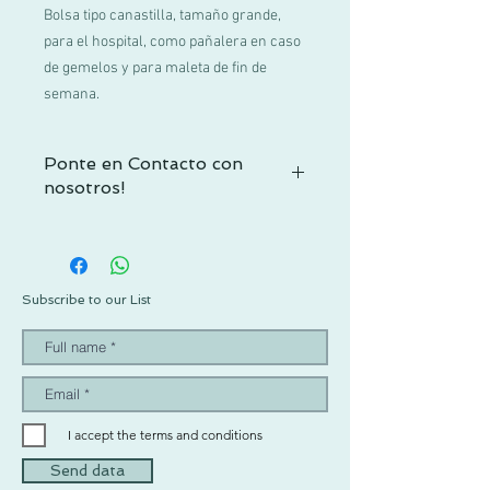
Bolsa tipo canastilla, tamaño grande,
para el hospital, como pañalera en caso
de gemelos y para maleta de fin de
semana.
Ponte en Contacto con
nosotros!
Si no encuentras tu talla o tienes alguna
duda, contactacnos por WhatsApp al +52
1 55 3719 1601 o por mail a
info@pachus.com.mx
Subscribe to our List
Gracias por tu confianza!
I accept the terms and conditions
Send data