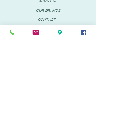
ABOUT US
OUR BRANDS
CONTACT
© 2018 PACHUS Spain-Mexico
PACHUS VINARÒS
.
Calle Mayor 27-29
Vinaroz, Castellón (Spain)
964 155 233 699 182
061
.