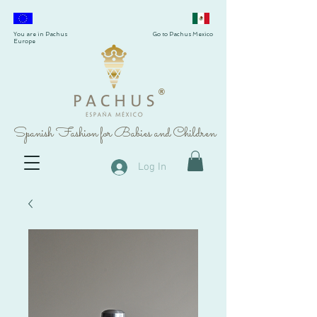
You are in Pachus
Go to Pachus Mexico
Europe
®
Spanish Fashion for Babies and Children
Log In