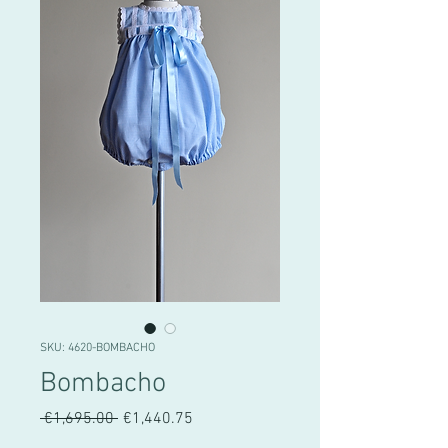
SKU: 4620-BOMBACHO
Bombacho
Regular
Sale
 €1,695.00 
€1,440.75
Price
Price