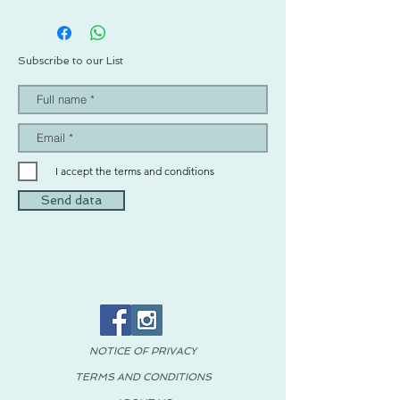
Se recomienda lavar con agua fría, jabón
neutro y un programa de lavado y
centrifugado suave, tender en plano y
evitar el uso de secadora.
Subscribe to our List
I accept the terms and conditions
Send data
NOTICE OF PRIVACY
TERMS AND CONDITIONS